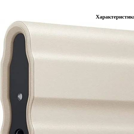
Твердотельный
Характеристик