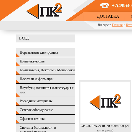
Перейти к основному содержанию
+7(499)40
ДОСТАВКА
Вы здесь:
Главная
Бат
ВХОД
Портативная электроника
Комплектующие
Компьютеры, Неттопы и Моноблоки
Носители информации
Ноутбуки, планшеты и аксессуары к
ним
Расходные материалы
Сетевое оборудование
Офисная техника
GP CR2025-2CRU20 400/4000 (20
Системы безопасности и
шт. в уп-ке)