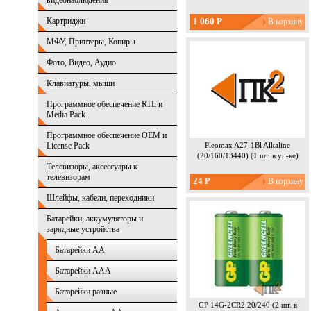
видеонаблюдения
Картриджи
1 060 Р
МФУ, Принтеры, Копиры
Фото, Видео, Аудио
Клавиатуры, мыши
Программное обеспечение RTL и
Media Pack
Программное обеспечение OEM и
License Pack
Pleomax A27-1Bl Alkaline
(20/160/13440) (1 шт. в уп-ке)
Телевизоры, аксессуары к
телевизорам
24 Р
Шлейфы, кабели, переходники
Батарейки, аккумуляторы и
зарядные устройства
Батарейки AA
Батарейки AAA
Батарейки разные
GP 14G-2CR2 20/240 (2 шт. в