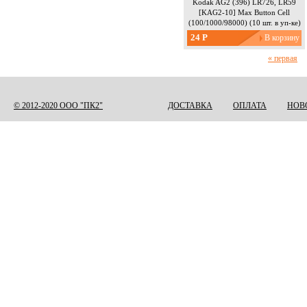
Kodak AG2 (396) LR726, LR59
[KAG2-10] Max Button Cell
(100/1000/98000) (10 шт. в уп-ке)
24 Р
« первая
Страницы
© 2012-2020 ООО "ПК2"
ДОСТАВКА
ОПЛАТА
НОВ