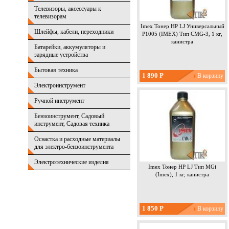
Телевизоры, аксессуары к
телевизорам
Imex Тонер HP LJ Универсальный
Шлейфы, кабели, переходники
P1005 (IMEX) Тип CMG-3, 1 кг,
канистра
Батарейки, аккумуляторы и
зарядные устройства
Бытовая техника
1 890 Р
Электроинструмент
Ручной инструмент
Бензоинструмент, Садовый
инструмент, Садовая техника
Оснастка и расходные материалы
для электро-бензоинструмента
Электротехнические изделия
Imex Тонер HP LJ Тип MGi
(Imex), 1 кг, канистра
1 850 Р