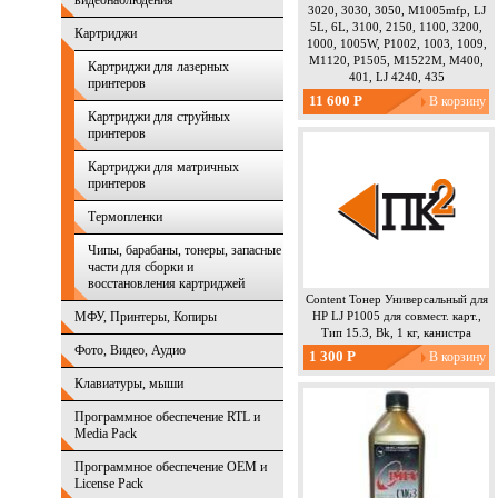
видеонаблюдения
3020, 3030, 3050, M1005mfp, LJ
5L, 6L, 3100, 2150, 1100, 3200,
Картриджи
1000, 1005W, P1002, 1003, 1009,
M1120, P1505, M1522M, M400,
Картриджи для лазерных
401, LJ 4240, 435
принтеров
11 600 Р
Картриджи для струйных
принтеров
Картриджи для матричных
принтеров
Термопленки
Чипы, барабаны, тонеры, запасные
части для сборки и
восстановления картриджей
Content Тонер Универсальный для
МФУ, Принтеры, Копиры
HP LJ P1005 для совмест. карт.,
Тип 15.3, Bk, 1 кг, канистра
Фото, Видео, Аудио
1 300 Р
Клавиатуры, мыши
Программное обеспечение RTL и
Media Pack
Программное обеспечение OEM и
License Pack