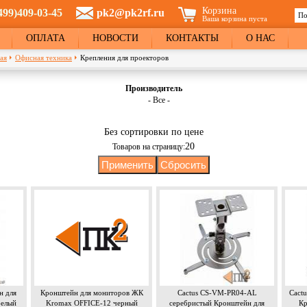
Корзина
499)409-03-45
pk2@pk2rf.ru
По
Ваша корзина пуста
Ф
ОПЛАТА
НОВОСТИ
КОНТАКТЫ
О НАС
ая
Офисная техника
Крепления для проекторов
Производитель
- Все -
Без сортировки по цене
20
Товаров на страницу:
 для
Кронштейн для мониторов ЖК
Cactus CS-VM-PR04-AL
Cact
белый
Kromax OFFICE-12 черный
серебристый Кронштейн для
Кр