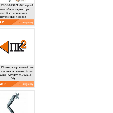
s CS-VM-PR05L-BK черный
онштейн для проектора
макс.10кг настенный и
потолочный поворот
0 Р
N моторизированный стол
улировкой по высоте, белый
21E (Артикул WDT221E-
W)
50 Р