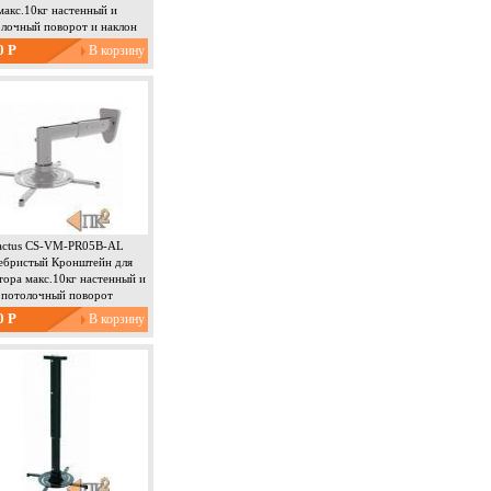
макс.10кг настенный и
лочный поворот и наклон
0 Р
actus CS-VM-PR05B-AL
ебристый Кронштейн для
тора макс.10кг настенный и
потолочный поворот
0 Р