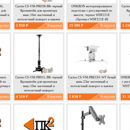
-AL
Cactus CS-VM-PR05B-BK черный
ONKRON моторизированное
Cactu
 для
Кронштейн для проектора
подстолье с регулировкой по
Кр
енный и
макс.10кг настенный и
высоте, черное WDF221E
т
потолочный поворот и наклон
(Артикул WDF221E-B)
2 950 Р
25 590 Р
3 21
нное
Cactus CS-VM-PR01L-BK черный
Cactus CS-VM-PREC01-WT белый
ONKRO
ой по
Кронштейн для проектора
макс.23кг настенный и
с рег
Артикул
макс.10кг настенный и
потолочный поворот и наклон
WDT2
потолочный поворот
4 310 Р
1 050 Р
31 3