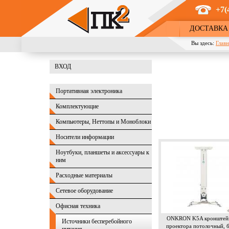
Перейти к основному содержанию
+7(
ДОСТАВКА
Вы здесь:
Главн
ВХОД
Портативная электроника
Комплектующие
Компьютеры, Неттопы и Моноблоки
Носители информации
Ноутбуки, планшеты и аксессуары к
ним
Расходные материалы
Сетевое оборудование
Офисная техника
ONKRON K5A кронштейн
Источники бесперебойного
проектора потолочный, 