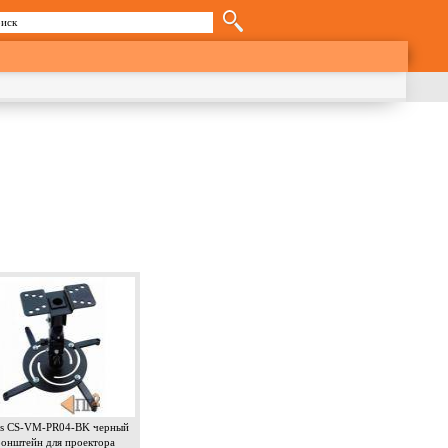
иск
орма поиска
us CS-VM-PR04-BK черный
онштейн для проектора