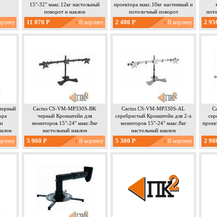
15"-32" макс.12кг настольный
проектора макс.10кг настенный и
поворот и наклон
потолочный поворот
пото
11 070 Р
2 480 Р
2 95
черный
Cactus CS-VM-MP330S-BK
Cactus CS-VM-MP330S-AL
C
ора
черный Кронштейн для
серебристый Кронштейн для 2-х
сер
 и
мониторов 15"-24" макс.8кг
мониторов 15"-24" макс.8кг
проек
аклон
настольный наклон
настольный наклон
5 960 Р
5 300 Р
2 98