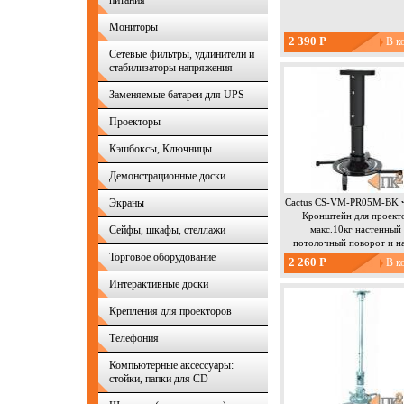
питания
Мониторы
2 390 Р
Сетевые фильтры, удлинители и
стабилизаторы напряжения
Заменяемые батареи для UPS
Проекторы
Кэшбоксы, Ключницы
Демонстрационные доски
Экраны
Cactus CS-VM-PR05M-BK 
Кронштейн для проект
Сейфы, шкафы, стеллажи
макс.10кг настенный
потолочный поворот и н
Торговое оборудование
2 260 Р
Интерактивные доски
Крепления для проекторов
Телефония
Компьютерные аксессуары:
стойки, папки для CD