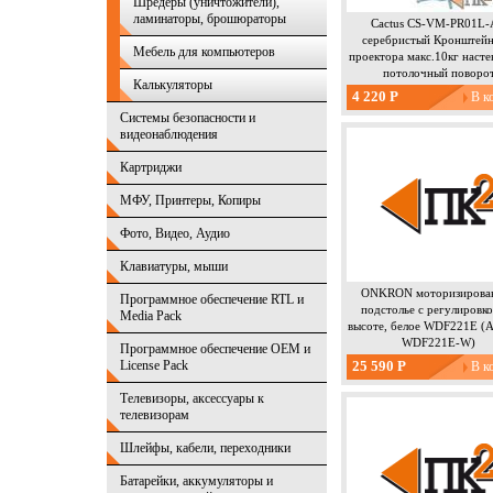
Шредеры (уничтожители),
ламинаторы, брошюраторы
Cactus CS-VM-PR01L
серебристый Кронштейн
Мебель для компьютеров
проектора макс.10кг наст
потолочный поворо
Калькуляторы
4 220 Р
Системы безопасности и
видеонаблюдения
Картриджи
МФУ, Принтеры, Копиры
Фото, Видео, Аудио
Клавиатуры, мыши
ONKRON моторизирова
Программное обеспечение RTL и
подстолье с регулировк
Media Pack
высоте, белое WDF221E (
WDF221E-W)
Программное обеспечение OEM и
License Pack
25 590 Р
Телевизоры, аксессуары к
телевизорам
Шлейфы, кабели, переходники
Батарейки, аккумуляторы и