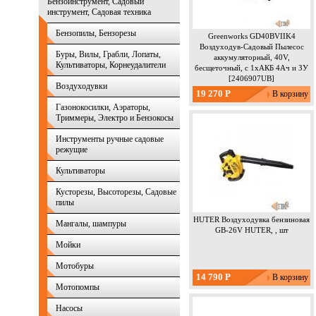
Бензоинструмент, Садовый
инструмент, Садовая техника
Бензопилы, Бензорезы
Greenworks GD40BVIIK4
Воздуходув-Садовый Пылесос
Буры, Вилы, Грабли, Лопаты,
аккумуляторный, 40V,
Культиваторы, Корнеудалители
бесщеточный, c 1хАКБ 4Ач и ЗУ
[2406907UB]
Воздуходувки
Извините,
19 270 Р
Воз
Газонокосилки, Аэраторы,
аккумулято
Триммеры, Электро и Бензокосы
4Ач и ЗУ [2
наличии на
Инструменты ручные садовые
уведомим в
режущие
Статус
Культиваторы
Кусторезы, Высоторезы, Садовые
пилы
HUTER Воздуходувка бензиновая
Мангалы, шампуры
GB-26V HUTER, , шт
Мойки
Мотобуры
Извините
14 790 Р
бензинова
Мотопомпы
момент нет в
mail и мы у
Насосы