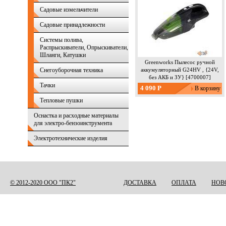
Статус
Садовые измельчители
Садовые принадлежности
Системы полива,
Распрыскиватели, Опрыскиватели,
Шланги, Катушки
Greenworks Пылесос ручной
Снегоуборочная техника
аккумуляторный G24HV , {24V,
без АКБ и ЗУ} [4700007]
Тачки
Извините, т
4 090 Р
аккумулятор
Тепловые пушки
[4700007]"
складе. Ост
Оснастка и расходные материалы
о во
для электро-бензоинструмента
Статус
Электротехнические изделия
© 2012-2020 ООО "ПК2"
ДОСТАВКА
ОПЛАТА
НОВ