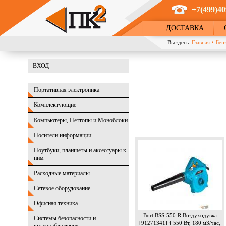
Перейти к основному содержанию
+7(499)40
ДОСТАВКА
Вы здесь:
Главная
Бен
ВХОД
Портативная электроника
Комплектующие
Компьютеры, Неттопы и Моноблоки
Носители информации
Ноутбуки, планшеты и аксессуары к
ним
Расходные материалы
Сетевое оборудование
Офисная техника
Bort BSS-550-R Воздуходувка
Системы безопасности и
[91271341] { 550 Вт, 180 м3/час,