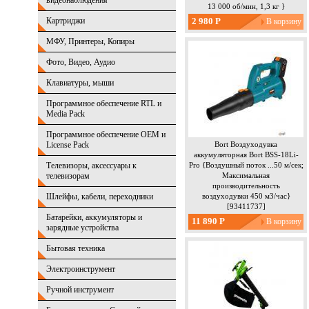
видеонаблюдения
13 000 об/мин, 1,3 кг }
Картриджи
2 980 Р
МФУ, Принтеры, Копиры
Фото, Видео, Аудио
Клавиатуры, мыши
Программное обеспечение RTL и
Media Pack
Программное обеспечение OEM и
License Pack
Bort Воздуходувка
аккумуляторная Bort BSS-18Li-
Телевизоры, аксессуары к
Pro {Воздушный поток ...50 м/сек;
телевизорам
Максимальная
производительность
Шлейфы, кабели, переходники
воздуходувки 450 м3/час}
[93411737]
Батарейки, аккумуляторы и
11 890 Р
зарядные устройства
Бытовая техника
Электроинструмент
Ручной инструмент