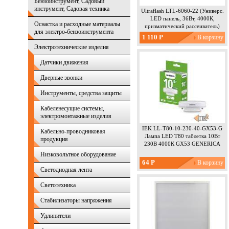
Бензоинструмент, Садовый
инструмент, Садовая техника
Ultraflash LTL-6060-22 (Универс.
LED панель, 36Вт, 4000К,
Оснастка и расходные материалы
призматический рассеиватель)
для электро-бензоинструмента
1 110 Р
Электротехнические изделия
Датчики движения
Дверные звонки
Инструменты, средства защиты
Кабеленесущие системы,
электромонтажные изделия
IEK LL-T80-10-230-40-GX53-G
Кабельно-проводниковая
Лампа LED T80 таблетка 10Вт
продукция
230В 4000К GX53 GENERICA
Низковольтное оборудование
64 Р
Светодиодная лента
Светотехника
Стабилизаторы напряжения
Удлинители