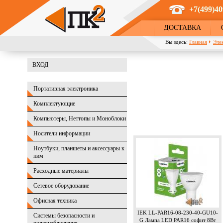
Перейти к основному содержанию
+7(499)40
ДОСТАВКА
Вы здесь:
Главная
Эле
ВХОД
Портативная электроника
Комплектующие
Компьютеры, Неттопы и Моноблоки
Носители информации
Ноутбуки, планшеты и аксессуары к
ним
Расходные материалы
Сетевое оборудование
Офисная техника
IEK LL-PAR16-08-230-40-GU10-
Системы безопасности и
G Лампа LED PAR16 софит 8Вт