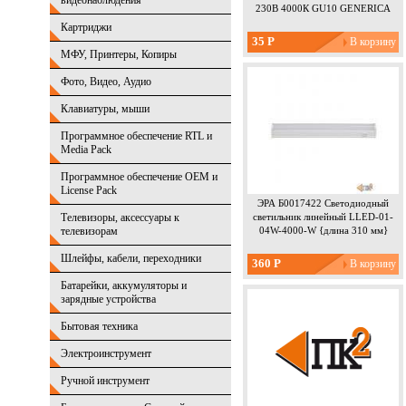
видеонаблюдения
230В 4000К GU10 GENERICA
Картриджи
35 Р
МФУ, Принтеры, Копиры
Фото, Видео, Аудио
Клавиатуры, мыши
Программное обеспечение RTL и
Media Pack
Программное обеспечение OEM и
License Pack
ЭРА Б0017422 Светодиодный
Телевизоры, аксессуары к
светильник линейный LLED-01-
телевизорам
04W-4000-W {длина 310 мм}
Шлейфы, кабели, переходники
360 Р
Батарейки, аккумуляторы и
зарядные устройства
Бытовая техника
Электроинструмент
Ручной инструмент