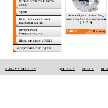
(Металл,бетон,стекло,плитка,
дерево)
Фрезы
Алмазный диск Universal Pro _
Цепи, шины, свечи, заточн.
диам. 115/22.2 Тип диска Сегмент
инструмент для пил
[12115-3]
Шлифовальная
Извините, т
1 460 Р
бумага,лента,круги
_ диам. 115/
данный м
Щетки для дрелей и УШМ
Оставте 
Страницы
воз
Электротехнические изделия
Статус
© 2012-2020 ООО "ПК2"
ДОСТАВКА
ОПЛАТА
НОВ