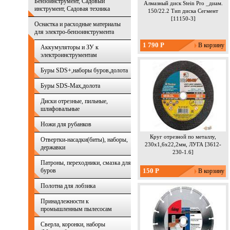
Бензоинструмент, Садовый
Алмазный диск Stein Pro _диам.
инструмент, Садовая техника
150/22.2 Тип диска Сегмент
[11150-3]
Оснастка и расходные материалы
для электро-бензоинструмента
Извините,
1 790 Р
Аккумуляторы и ЗУ к
_диам. 150/2
электроинструментам
данный м
Оставте 
Буры SDS+,наборы буров,долота
воз
Статус
Буры SDS-Max,долота
Диски отрезные, пильные,
шлифовальные
Ножи для рубанков
Круг отрезной по металлу,
Отвертки-насадки(биты), наборы,
230x1,6x22,2мм, ЛУГА [3612-
державки
230-1.6]
Патроны, переходники, смазка для
Извините, 
буров
150 Р
230x1,6x
данный м
Полотна для лобзика
Оставте 
воз
Принадлежности к
Статус
промышленным пылесосам
Сверла, коронки, наборы