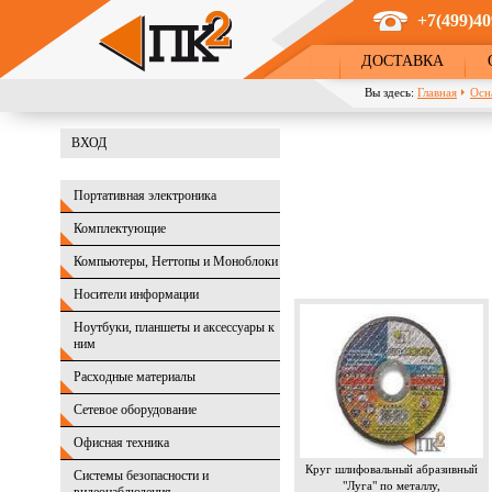
Перейти к основному содержанию
+7(499)40
ДОСТАВКА
Вы здесь:
Главная
Осн
ВХОД
Портативная электроника
Комплектующие
Компьютеры, Неттопы и Моноблоки
Носители информации
Ноутбуки, планшеты и аксессуары к
ним
Расходные материалы
Сетевое оборудование
Офисная техника
Круг шлифовальный абразивный
Системы безопасности и
"Луга" по металлу,