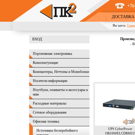
Перейти к основному содержанию
+7(
ДОСТАВКА
Вы здесь:
Главн
Произво
ВХОД
- В
Портативная электроника
Комплектующие
Компьютеры, Неттопы и Моноблоки
Носители информации
Ноутбуки, планшеты и аксессуары к
ним
Расходные материалы
Сетевое оборудование
Офисная техника
UPS CyberPower
Источники бесперебойного
OR1000ELCDRM1U