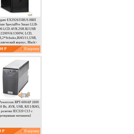
egate EX292635RUS ИБП
ate SpecialPro Smart LLB-
00.LCD.AVR.2SH.RJ.USB
<2200VA/1300W, LCD,
,2*Schuko,RJ45/11,USB,
ллический корпус, Black>
00 Р
Powercom RPT-600AP {600
0 Вт, AVR, USB, RJ11/RJ45,
 розетки IEC320 C13 с
резервным питанием}
0 Р