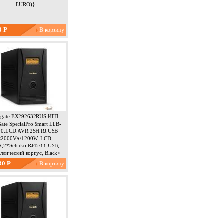
EURO)}
0 Р
egate EX292632RUS ИБП
ate SpecialPro Smart LLB-
00.LCD.AVR.2SH.RJ.USB
<2000VA/1200W, LCD,
,2*Schuko,RJ45/11,USB,
ллический корпус, Black>
30 Р