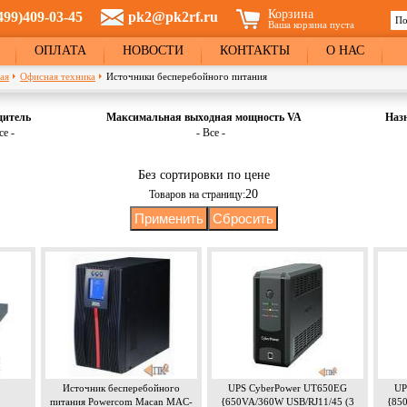
Корзина
499)409-03-45
pk2@pk2rf.ru
По
Ваша корзина пуста
Ф
ОПЛАТА
НОВОСТИ
КОНТАКТЫ
О НАС
ая
Офисная техника
Источники бесперебойного питания
дитель
Максимальная выходная мощность VA
Наз
се -
- Все -
Без сортировки по цене
20
Товаров на страницу:
Источник бесперебойного
UPS CyberPower UT650EG
UP
питания Powercom Macan MAC-
{650VA/360W USB/RJ11/45 (3
{85