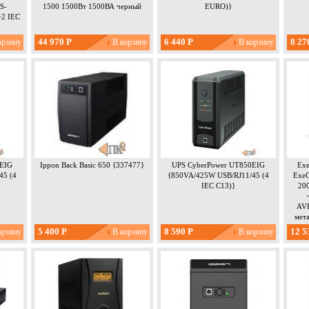
S-
1500 1500Вт 1500ВА черный
EURO)}
+2 IEC
44 970 Р
6 440 Р
8 27
0EIG
Ippon Back Basic 650 {337477}
UPS CyberPower UT850EIG
Ex
45 (4
{850VA/425W USB/RJ11/45 (4
ExeG
IEC С13)}
20
AVR
мета
5 400 Р
8 590 Р
12 5