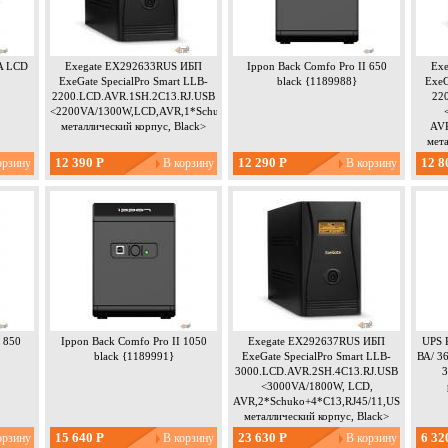
A LCD
Exegate EX292633RUS ИБП
Ippon Back Comfo Pro II 650
Ex
ExeGate SpecialPro Smart LLB-
black {1189988}
ExeG
2200.LCD.AVR.1SH.2C13.RJ.USB
22
<2200VA/1300W,LCD,AVR,1*Schuko+2*C13,RJ45/11,USB,
металлический корпус, Black>
AVR
мета
12 390 Р
12 290 Р
12 8
 850
Ippon Back Comfo Pro II 1050
Exegate EX292637RUS ИБП
UPS 
black {1189991}
ExeGate SpecialPro Smart LLB-
ВА/ 36
3000.LCD.AVR.2SH.4C13.RJ.USB
3
<3000VA/1800W, LCD,
AVR,2*Schuko+4*C13,RJ45/11,USB,
металлический корпус, Black>
15 640 Р
23 630 Р
6 32