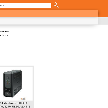
иск
орма поиска
начение
- Все -
S CyberPower UT850EG
0VA/425W USB/RJ11/45 (3