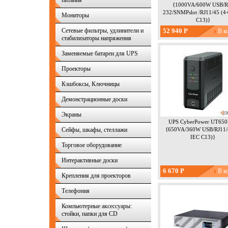
питания
{1000VA/600W USB/R
232/SNMPslot /RJ11/45 (4
Мониторы
С13)}
Сетевые фильтры, удлинители и
52 940 Р
стабилизаторы напряжения
Заменяемые батареи для UPS
Проекторы
Кэшбоксы, Ключницы
Демонстрационные доски
Экраны
UPS CyberPower UT65
Сейфы, шкафы, стеллажи
{650VA/360W USB/RJ11/
IEC С13)}
Торговое оборудование
Интерактивные доски
6 670 Р
Крепления для проекторов
Телефония
Компьютерные аксессуары:
стойки, папки для CD