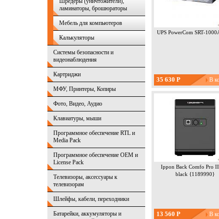
Шредеры (уничтожители),
ламинаторы, брошюраторы
Мебель для компьютеров
UPS PowerCom SRT-1000
Калькуляторы
Системы безопасности и
видеонаблюдения
Картриджи
35 630 Р
МФУ, Принтеры, Копиры
Фото, Видео, Аудио
Клавиатуры, мыши
Программное обеспечение RTL и
Media Pack
Программное обеспечение OEM и
License Pack
Ippon Back Comfo Pro II
black {1189990}
Телевизоры, аксессуары к
телевизорам
Шлейфы, кабели, переходники
Батарейки, аккумуляторы и
13 560 Р