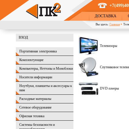
Перейти к основному содержанию
+7(499)40
ДОСТАВКА
Вы здесь:
Главная
Тел
ВХОД
Телевизоры
Портативная электроника
Комплектующие
Спутниковое телеви
Компьютеры, Неттопы и Моноблоки
Носители информации
Ноутбуки, планшеты и аксессуары к
DVD плееры
ним
Расходные материалы
Сетевое оборудование
Офисная техника
Системы безопасности и