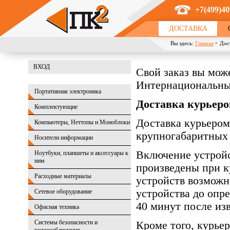
Перейти к основному содержанию
+7(499)40
ДОСТАВКА
Вы здесь:
Главная
Дос
ВХОД
Свой заказ вы може
Интернациональный
Портативная электроника
Доставка курьер
Комплектующие
Доставка курьером
Компьютеры, Неттопы и Моноблоки
крупногабаритных 
Носители информации
Включение устройс
Ноутбуки, планшеты и аксессуары к
ним
произведены при к
Расходные материалы
устройств возможн
устройства до опр
Сетевое оборудование
40 минут после изв
Офисная техника
Системы безопасности и
Кроме того, курье