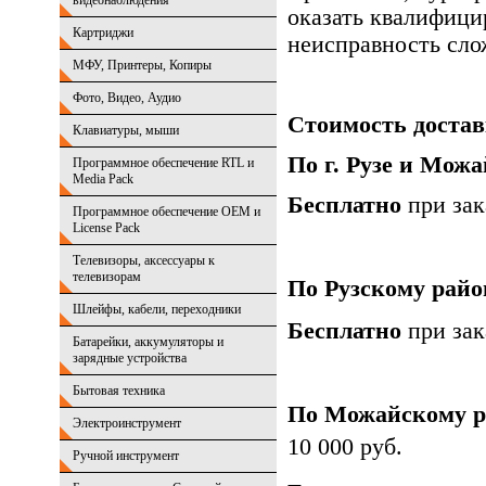
видеонаблюдения
оказать квалифици
Картриджи
неисправность сло
МФУ, Принтеры, Копиры
Фото, Видео, Аудио
Стоимость достав
Клавиатуры, мыши
По г. Рузе и Мож
Программное обеспечение RTL и
Media Pack
Бесплатно
при зак
Программное обеспечение OEM и
License Pack
Телевизоры, аксессуары к
телевизорам
По Рузскому райо
Шлейфы, кабели, переходники
Бесплатно
при зак
Батарейки, аккумуляторы и
зарядные устройства
Бытовая техника
По Можайскому ра
Электроинструмент
10 000 руб.
Ручной инструмент