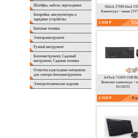
Шлейфы, кабели, переходники
Oklick 270M black US
Клавиатура + мышь [337
Батарейки, аккумуляторы и
зарядные устройства
2 030 Р
Бытовая техника
Электроинструмент
Ручной инструмент
Бензоинструмент, Садовый
инструмент, Садовая техника
Оснастка и расходные материалы
для электро-бензоинструмента
A4Tech 7100N USB Bl
Комплект клавиатура + 
Электротехнические изделия
[613833]
Из
2 910 Р
К