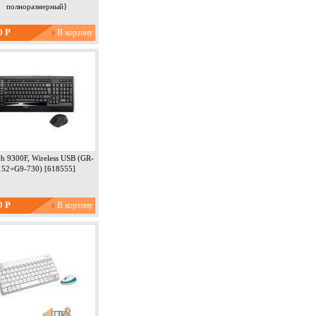
полноразмерный}
0 Р
h 9300F, Wireless USB (GR-
152+G9-730) [618555]
0 Р