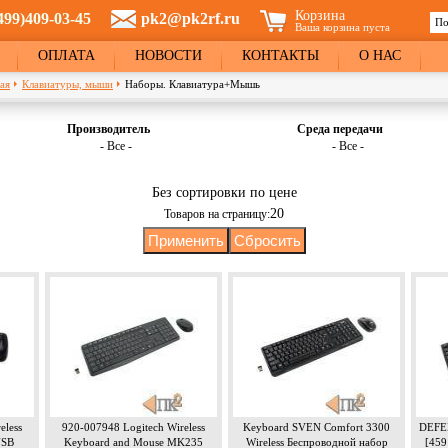
Корзина
499)409-03-45
pk2@pk2rf.ru
По
Ваша корзина пуста
Ф
ОПЛАТА
НОВОСТИ
КОНТАКТЫ
О НАС
ая
Клавиатуры, мыши
Наборы. Клавиатура+Мышь
Производитель
Среда передачи
- Все -
- Все -
Без сортировки по цене
20
Товаров на страницу:
eless
920-007948 Logitech Wireless
Keyboard SVEN Comfort 3300
DEFE
USB
Keyboard and Mouse MK235
Wireless Беспроводной набор
[459