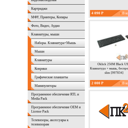
видеонаблюдения
Картриджи
4 090 Р
МФУ, Принтеры, Копиры
Фото, Видео, Аудио
Клавиатуры, мыши
Наборы. Клавиатура+Мышь
Мыши
Клавиатуры
Oklick 250M Black U
Коврики
Клавиатура + мышь, беспр
slim [997834]
Графические планшеты
2 000 Р
Манипуляторы
Программное обеспечение RTL и
Media Pack
Программное обеспечение OEM и
License Pack
Телевизоры, аксессуары к
телевизорам