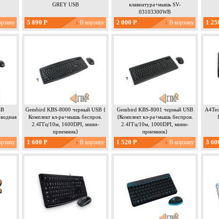
GREY USB
клавиатура+мышь SV-
03103300WB
5 890 Р
2 000 Р
1 25
SB
Gembird KBS-8000 черный USB {
Gembird KBS-8001 черный USB
A4Tec
оводная
Комплект кл-ра+мышь беспров.
{Комплект кл-ра+мышь беспров.
2.4ГГц/10м, 1600DPI, мини-
2.4ГГц/10м, 1000DPI, мини-
приемник}
приемник}
1 600 Р
1 520 Р
3 60