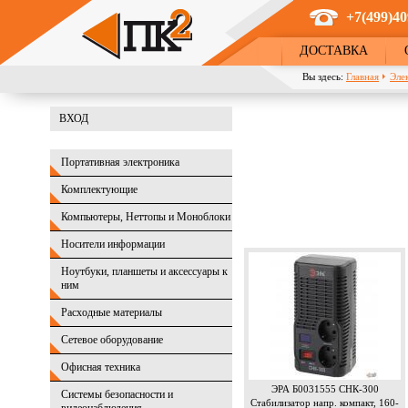
Перейти к основному содержанию
+7(499)40
ДОСТАВКА
Вы здесь:
Главная
Эле
ВХОД
Портативная электроника
Комплектующие
Компьютеры, Неттопы и Моноблоки
Носители информации
Ноутбуки, планшеты и аксессуары к
ним
Расходные материалы
Сетевое оборудование
Офисная техника
ЭРА Б0031555 СНК-300
Системы безопасности и
Стабилизатор напр. компакт, 160-