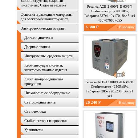
Бензоинструмент, Садовый
инструмент, Садовая техника
Ресанта АСН-2 000/1-Ц 63/6/4
Стабилизатор {220В±8%,
Оснастка и расходные материалы
Габариты 237х140х170, Вес 5 кг}
для электро-бензоинструмента
4607076037655
6 380 Р
Электротехнические изделия
Датчики движения
Дверные звонки
Инструменты, средства защиты
Кабеленесущие системы,
электромонтажные изделия
Кабельно-проводниковая
Ресанта АСН-12 000/1-Ц 63/6/10
продукция
Стабилизатор {220В±8%,
Габариты 385х220х230, Вес 21
Низковольтное оборудование
кг}
Светодиодная лента
20 240 Р
Светотехника
Стабилизаторы напряжения
Удлинители