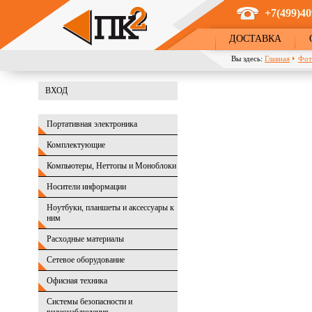
Перейти к основному содержанию
+7(499)40
ДОСТАВКА
Вы здесь:
Главная
Фот
ВХОД
Портативная электроника
Комплектующие
Компьютеры, Неттопы и Моноблоки
Носители информации
Ноутбуки, планшеты и аксессуары к
ним
Расходные материалы
Сетевое оборудование
Офисная техника
Системы безопасности и