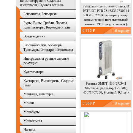
Бензоинструмент, Садовый
инструмент, Садовая техника
Тепловентилятор электрический
PATRIOT PTR 7S [633307300] {
Бензопилы, Бензорезы
5.0 кВт, 220В, терморегулятор,
керамический нагревательный
Буры, Вилы, Грабли, Лопаты,
элемент PTC, шнур с вилкой }
Культиваторы, Корнеудалители
6 770 Р
Воздуходувки
Газонокосилки, Аэраторы,
Триммеры, Электро и Бензокосы
Инструменты ручные садовые
режущие
Культиваторы
Кусторезы, Высоторезы, Садовые
Ресанта ОМПТ- 9Н [67/3/4]
пилы
Масляный радиатор { 2,0кВт,
450?140?650, 9 секций, 9,7 кг }
Мангалы, шампуры
Мойки
5 560 Р
Мотобуры
Мотопомпы
Насосы