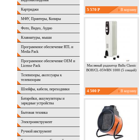
видеонаблюдения
Картриджи
5 570 Р
МФУ, Принтеры, Копиры
Фото, Видео, Аудио
Клавиатуры, мыши
Программное обеспечение RTL и
Media Pack
Программное обеспечение OEM и
License Pack
Масляный радиатор Ballu Classic
BOH/CL-05WRN 1000 (5 секций)
Телевизоры, аксессуары к
телевизорам
Шлейфы, кабели, переходники
4 500 Р
Батарейки, аккумуляторы и
зарядные устройства
Бытовая техника
Электроинструмент
Ручной инструмент