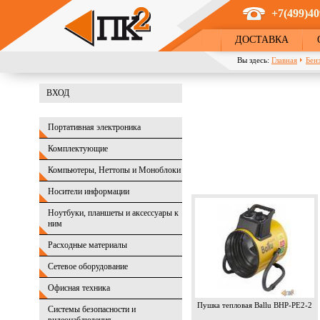
Перейти к основному содержанию
+7(499)40
ДОСТАВКА
Вы здесь:
Главная
Бен
ВХОД
Портативная электроника
Комплектующие
Компьютеры, Неттопы и Моноблоки
Носители информации
Ноутбуки, планшеты и аксессуары к
ним
Расходные материалы
Сетевое оборудование
Офисная техника
Пушка тепловая Ballu BHP-PE2-2
Системы безопасности и