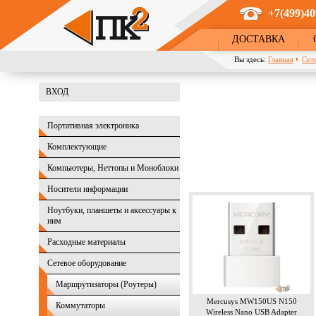
Перейти к основному содержанию
+7(499)40
ДОСТАВКА
Вы здесь:
Главная
Сет
ВХОД
Портативная электроника
Комплектующие
Компьютеры, Неттопы и Моноблоки
Носители информации
Ноутбуки, планшеты и аксессуары к
ним
Расходные материалы
Сетевое оборудование
Маршрутизаторы (Роутеры)
Mercusys MW150US N150
Коммутаторы
Wireless Nano USB Adapter