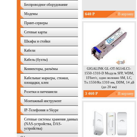
Беспроводное оборудование
Модемы
640 Р
Принт-серверы
Сетевые карты
Шкафы и стойки
Кабели
Кабель (бухты)
Коннекторы, разъёмы
GIGALINK GL-OT-SG14LC1-
1550-1310-D Модуль SFP, WDM,
Кабельные маркеры, стяжки,
1Гбит/c, одно волокно SM, LC,
площадки, клеи
Tx:1550/Rx:1310 нм, DDM, 14 дБ
(до 20 км)
Розетки и патчпанели
3 460 Р
Монтажный инcтрумент
IP-Телефония и Skype
Сетевые системы хранения данных
(NAS-устройства, DAS-
устройства)