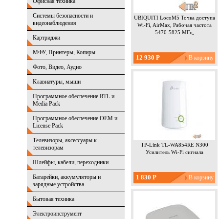
Офисная техника
Системы безопасности и
UBIQUITI LocoM5 Точка доступа
видеонаблюдения
Wi-Fi, AirMax, Рабочая частота
5470-5825 МГц,
Картриджи
МФУ, Принтеры, Копиры
12 930 Р
Фото, Видео, Аудио
Клавиатуры, мыши
Программное обеспечение RTL и
Media Pack
Программное обеспечение OEM и
License Pack
Телевизоры, аксессуары к
TP-Link TL-WA854RE N300
телевизорам
Усилитель Wi-Fi сигнала
Шлейфы, кабели, переходники
Батарейки, аккумуляторы и
1 830 Р
зарядные устройства
Бытовая техника
Электроинструмент