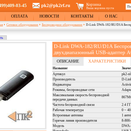
Корзина
499)409-03-45
pk2@pk2rf.ru
По
Ваша корзина пуста
Ф
ОПЛАТА
НОВОСТИ
КОНТАКТЫ
О НАС
ая
Сетевое оборудование
Беспроводное оборудование
D-Link DWA-182/RU/D1A Бесп
кладка)
ть
и
D-Link DWA-182/RU/D1A Беспро
двухдиапазонный USB-адаптер 
ОПИСАНИЕ
ХАРАКТЕРИСТИКИ
Название
Значе
Артикул
pk2-n
Производитель
D-Lin
Индикаторы
Activi
Режимы, беспроводные сети
Adapte
Максимальная скорость беспроводной
867Мб
передачи данных
Частота беспроводной связи
2.4 ГГ
Рабочая температура
0 ~ 40
Встроенные антенны
1 анте
Горячая линия производителя
8-800
Модель
DWA-