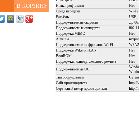
Интерфейс
USB 2
Низкопрофильная
Нет
Среда передачи
Wi-Fi
Разъёмы
USB
Поддерживаемые скорости
До 86
Поддерживаемые стандарты
802.11
Поддержка MIMO
Нет
Антенна
встро
Поддерживаемое шифрование Wi-Fi
WPA2
Поддержка Wake-on-LAN
Нет
BootROM
Нет
Поддержка полнодуплексного режима
Нет
Windo
Поддерживаемые ОС
Wind
Тип оборудования
Сетев
Сайт производителя
http:/
Сервисный центр производителя
http:/