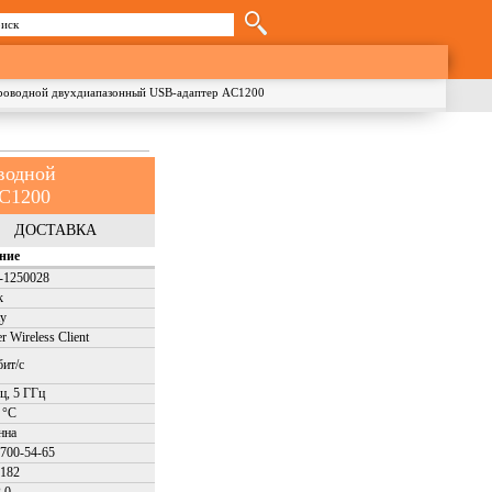
иск
орма поиска
роводной двухдиапазонный USB-адаптер AC1200
водной
AC1200
ДОСТАВКА
ние
l-1250028
k
ty
r Wireless Client
ит/с
ц, 5 ГГц
 °C
нна
-700-54-65
182