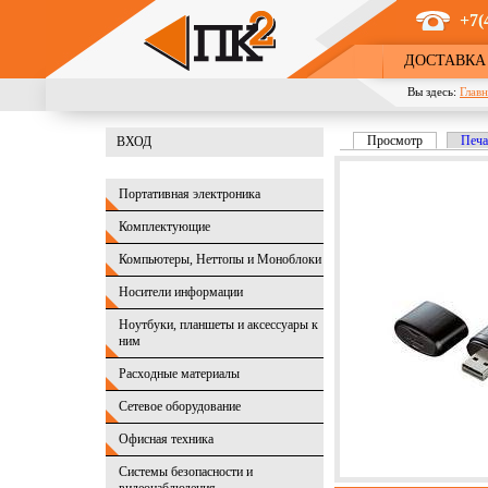
Перейти к основному содержанию
+7(
ДОСТАВКА
Вы здесь:
Главн
Просмотр
(активная в
Печа
ВХОД
Главные вкладк
Портативная электроника
Комплектующие
Компьютеры, Неттопы и Моноблоки
Носители информации
Ноутбуки, планшеты и аксессуары к
ним
Расходные материалы
Сетевое оборудование
Офисная техника
Системы безопасности и