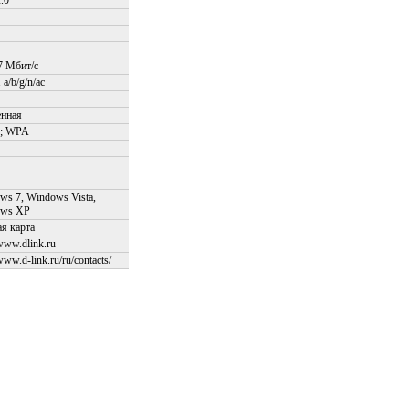
.0
7 Мбит/с
 a/b/g/n/ac
енная
; WPA
ws 7, Windows Vista,
ows XP
ая карта
/www.dlink.ru
/www.d-link.ru/ru/contacts/