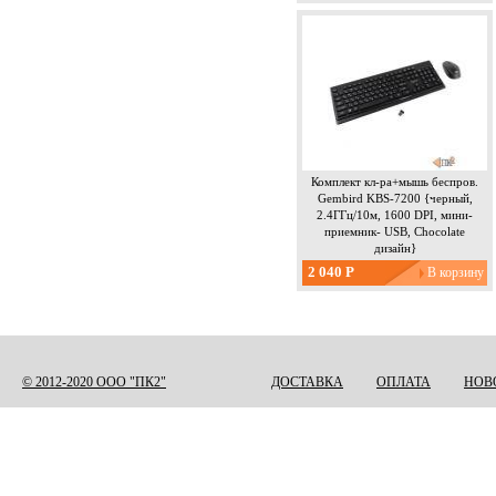
Комплект кл-ра+мышь беспров.
Gembird KBS-7200 {черный,
2.4ГГц/10м, 1600 DPI, мини-
приемник- USB, Chocolate
дизайн}
2 040 Р
Страницы
© 2012-2020 ООО "ПК2"
ДОСТАВКА
ОПЛАТА
НОВ