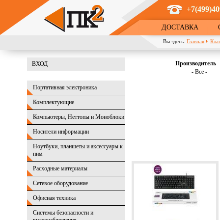
Перейти к основному содержанию
+7(499)40
ДОСТАВКА
Вы здесь:
Главная
Кла
Производитель
ВХОД
- Все -
Портативная электроника
Комплектующие
Компьютеры, Неттопы и Моноблоки
Носители информации
Ноутбуки, планшеты и аксессуары к
ним
Расходные материалы
Сетевое оборудование
Офисная техника
Системы безопасности и