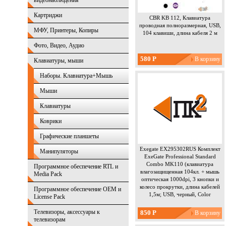
видеонаблюдения
Картриджи
CBR KB 112, Клавиатура
проводная полноразмерная, USB,
МФУ, Принтеры, Копиры
104 клавиши, длина кабеля 2 м
Фото, Видео, Аудио
580 Р
Клавиатуры, мыши
Наборы. Клавиатура+Мышь
Мыши
Клавиатуры
Коврики
Графические планшеты
Exegate EX295302RUS Комплект
Манипуляторы
ExeGate Professional Standard
Combo MK110 (клавиатура
Программное обеспечение RTL и
влагозащищенная 104кл. + мышь
Media Pack
оптическая 1000dpi, 3 кнопки и
колесо прокрутки, длина кабелей
Программное обеспечение OEM и
1,5м; USB, черный, Color
License Pack
Телевизоры, аксессуары к
850 Р
телевизорам