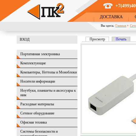
Перейти к основному содержанию
+7(499)40
ДОСТАВКА
Вы здесь:
Главная
Сет
Просмотр
(активная вкладка)
Печать
ВХОД
Главные вкладки
Портативная электроника
Комплектующие
Компьютеры, Неттопы и Моноблоки
Носители информации
Ноутбуки, планшеты и аксессуары к
ним
Расходные материалы
Сетевое оборудование
Офисная техника
Системы безопасности и