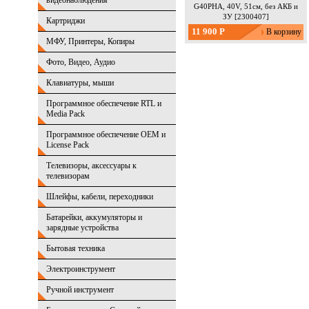
видеонаблюдения
G40PHA, 40V, 51см, без АКБ и
ЗУ [2300407]
Картриджи
Извинит
11 900 Р
штангов
МФУ, Принтеры, Копиры
G40PHA, 40V
данный м
Фото, Видео, Аудио
Страницы
Оставте 
воз
Клавиатуры, мыши
Статус
Программное обеспечение RTL и
Media Pack
Программное обеспечение OEM и
License Pack
Телевизоры, аксессуары к
телевизорам
Шлейфы, кабели, переходники
Батарейки, аккумуляторы и
зарядные устройства
Бытовая техника
Электроинструмент
Ручной инструмент