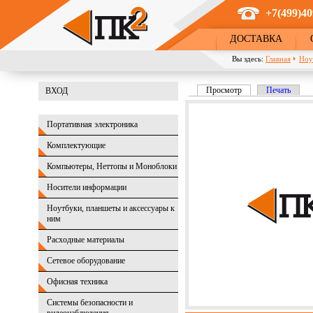
Перейти к основному содержанию
+7(499)40
ДОСТАВКА
Вы здесь:
Главная
Ноу
Просмотр
(активная вкладка)
Печать
ВХОД
Главные вкладки
Портативная электроника
Комплектующие
Компьютеры, Неттопы и Моноблоки
Носители информации
Ноутбуки, планшеты и аксессуары к
ним
Расходные материалы
Сетевое оборудование
Офисная техника
Системы безопасности и