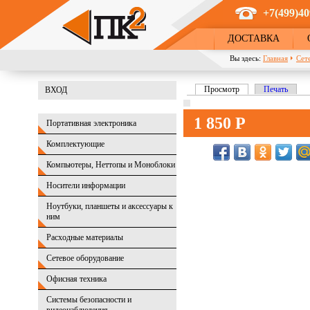
Перейти к основному содержанию
+7(499)40
ДОСТАВКА
Вы здесь:
Главная
Сет
Просмотр
(активная вкладка)
Печать
ВХОД
Главные вкладки
1 850 Р
Портативная электроника
Комплектующие
Компьютеры, Неттопы и Моноблоки
Носители информации
Ноутбуки, планшеты и аксессуары к
ним
Расходные материалы
Сетевое оборудование
Офисная техника
Системы безопасности и