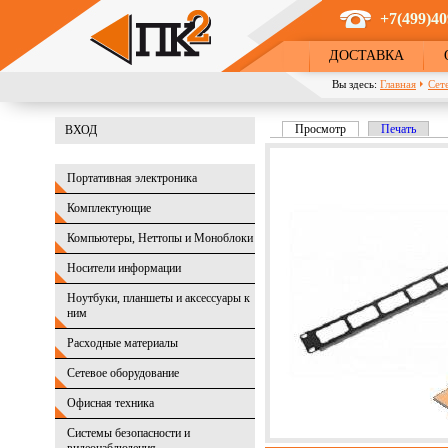
Перейти к основному содержанию
+7(499)40
ДОСТАВКА
Вы здесь:
Главная
Сет
Просмотр
(активная вкладка)
Печать
ВХОД
Главные вкладки
Портативная электроника
Комплектующие
Компьютеры, Неттопы и Моноблоки
Носители информации
Ноутбуки, планшеты и аксессуары к
ним
Расходные материалы
Сетевое оборудование
Офисная техника
Системы безопасности и