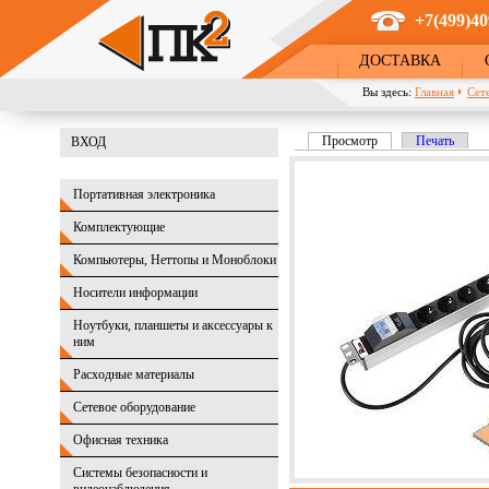
Перейти к основному содержанию
+7(499)40
ДОСТАВКА
Вы здесь:
Главная
Сет
Просмотр
(активная вкладка)
Печать
ВХОД
Главные вкладки
Портативная электроника
Комплектующие
Компьютеры, Неттопы и Моноблоки
Носители информации
Ноутбуки, планшеты и аксессуары к
ним
Расходные материалы
Сетевое оборудование
Офисная техника
Системы безопасности и