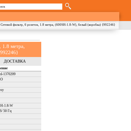
иск
орма поиска
Сетевой фильтр, 6 розеток, 1.8 метра, (600SH-1.8-W), белый (коробка) {992246}
 1.8 метра,
{992246}
ДОСТАВКА
чение
nl-1370209
RO
рху
SH-1.8-W
В/ 50 Гц