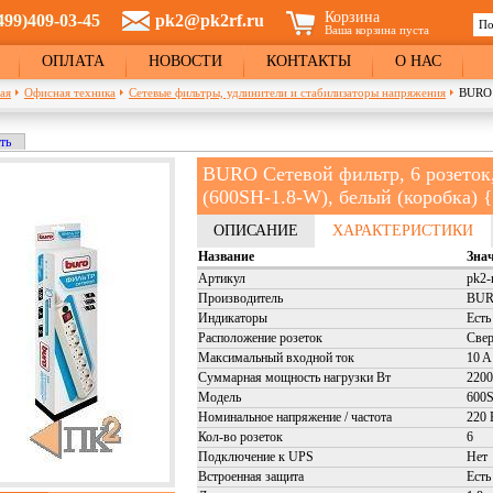
Корзина
499)409-03-45
pk2@pk2rf.ru
По
Ваша корзина пуста
Ф
ОПЛАТА
НОВОСТИ
КОНТАКТЫ
О НАС
ая
Офисная техника
Сетевые фильтры, удлинители и стабилизаторы напряжения
BURO 
кладка)
ть
и
BURO Сетевой фильтр, 6 розеток,
(600SH-1.8-W), белый (коробка) 
ОПИСАНИЕ
ХАРАКТЕРИСТИКИ
Название
Зна
Артикул
pk2-
Производитель
BU
Индикаторы
Есть
Расположение розеток
Све
Максимальный входной ток
10 A
Суммарная мощность нагрузки Вт
2200
Модель
600
Номинальное напряжение / частота
220 
Кол-во розеток
6
Подключение к UPS
Нет
Встроенная защита
Есть