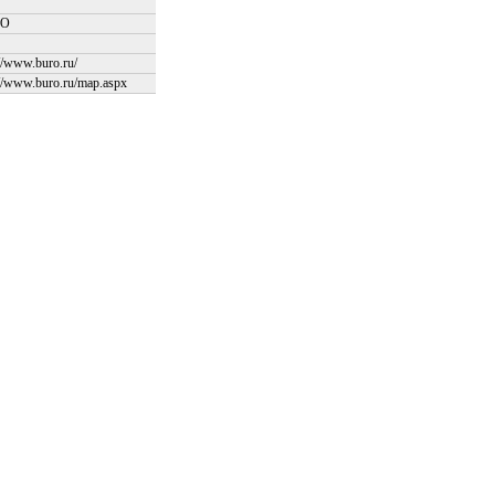
RO
://www.buro.ru/
://www.buro.ru/map.aspx