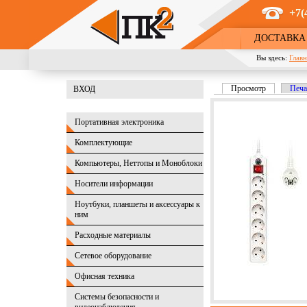
Перейти к основному содержанию
+7(
ДОСТАВКА
Вы здесь:
Главн
Просмотр
(активная в
Печа
ВХОД
Главные вкладк
Портативная электроника
Комплектующие
Компьютеры, Неттопы и Моноблоки
Носители информации
Ноутбуки, планшеты и аксессуары к
ним
Расходные материалы
Сетевое оборудование
Офисная техника
Системы безопасности и