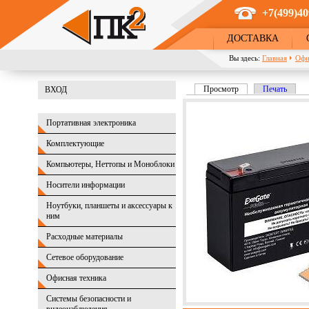
Перейти к основному содержанию
+7(499)40
ДОСТАВКА
Вы здесь:
Главная
Офи
Просмотр
(активная вкладка)
Печать
ВХОД
Главные вкладки
Портативная электроника
Комплектующие
Компьютеры, Неттопы и Моноблоки
Носители информации
Ноутбуки, планшеты и аксессуары к
ним
Расходные материалы
Сетевое оборудование
Офисная техника
Системы безопасности и