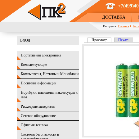
Перейти к основному содержанию
+7(499)40
ДОСТАВКА
Вы здесь:
Главная
Бат
Просмотр
(активная вкладка)
Печать
ВХОД
Главные вкладки
Портативная электроника
Комплектующие
Компьютеры, Неттопы и Моноблоки
Носители информации
Ноутбуки, планшеты и аксессуары к
ним
Расходные материалы
Сетевое оборудование
Офисная техника
Системы безопасности и