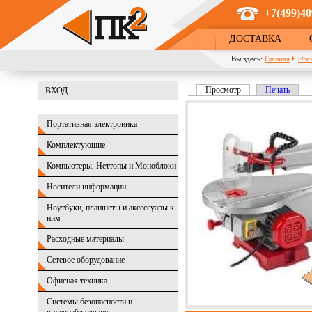
Перейти к основному содержанию
+7(499)40
ДОСТАВКА
Вы здесь:
Главная
Эле
Просмотр
(активная вкладка)
Печать
ВХОД
Главные вкладки
Портативная электроника
Комплектующие
Компьютеры, Неттопы и Моноблоки
Носители информации
Ноутбуки, планшеты и аксессуары к
ним
Расходные материалы
Сетевое оборудование
Офисная техника
Системы безопасности и