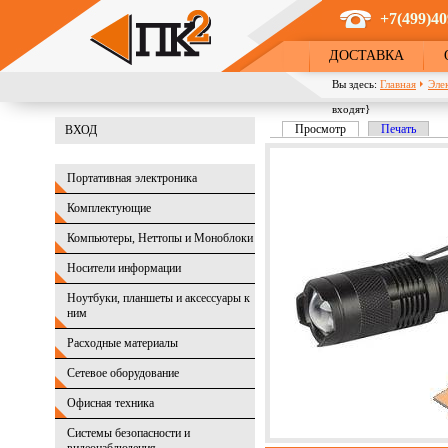
Перейти к основному содержанию
+7(499)40
ДОСТАВКА
Вы здесь:
Главная
Эле
входят}
Просмотр
(активная вкладка)
Печать
ВХОД
Главные вкладки
Портативная электроника
Комплектующие
Компьютеры, Неттопы и Моноблоки
Носители информации
Ноутбуки, планшеты и аксессуары к
ним
Расходные материалы
Сетевое оборудование
Офисная техника
Системы безопасности и