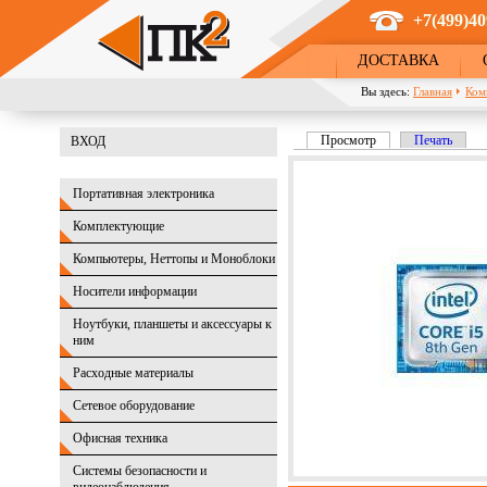
Перейти к основному содержанию
+7(499)40
ДОСТАВКА
Вы здесь:
Главная
Ком
Просмотр
(активная вкладка)
Печать
ВХОД
Главные вкладки
Портативная электроника
Комплектующие
Компьютеры, Неттопы и Моноблоки
Носители информации
Ноутбуки, планшеты и аксессуары к
ним
Расходные материалы
Сетевое оборудование
Офисная техника
Системы безопасности и