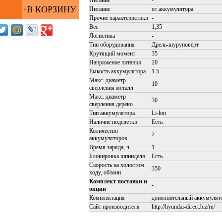
Питание
-
Извините, товара
Питание
от аккумулятора
Прочие характеристики
-
"HYUNDAI EXPERT
Вес
1,35
Логистика
-
Тип оборудования
Дрель-шуруповёрт
Дрель-шуруповерт [A
Крутящий момент
35
Напряжение питания
20
2020Li] { 20 В, 1,5А/ч,
Емкость аккумулятора
1.5
Макс. диаметр
10
1100 об/мин, БЗП, 35
сверления металл
Макс. диаметр
30
сверления дерево
Нм, 2 аккум, 1.35 кг,
Тип аккумулятора
Li-lon
Наличие подсветки
Есть
кейс }" в данный
Количество
2
аккумуляторов
момент нет в наличии
Время заряда, ч
1
Блокировка шпинделя
Есть
на складе. Оставте
Скорость на холостом
350
ходу, об/мин
Комплект поставки и
свой e-mail и мы
-
опции
Комплектация
дополнительный аккумулято
уведомим вас о
Сайт производителя
http://hyundai-direct.biz/ru/