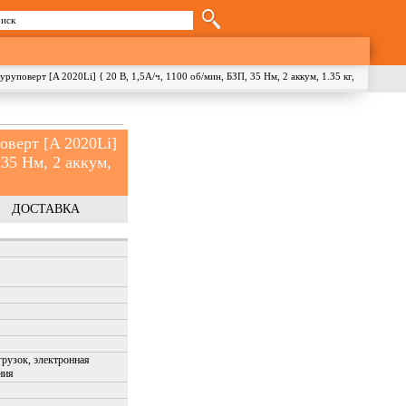
иск
орма поиска
оверт [A 2020Li] { 20 В, 1,5А/ч, 1100 об/мин, БЗП, 35 Нм, 2 аккум, 1.35 кг,
ерт [A 2020Li]
 35 Нм, 2 аккум,
ДОСТАВКА
грузок, электронная
ния