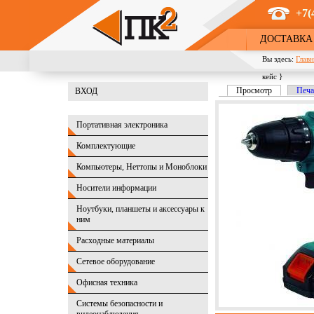
Перейти к основному содержанию
+7(
ДОСТАВКА
Вы здесь:
Главн
кейс }
Просмотр
(активная в
Печа
ВХОД
Главные вкладк
Портативная электроника
Комплектующие
Компьютеры, Неттопы и Моноблоки
Носители информации
Ноутбуки, планшеты и аксессуары к
ним
Расходные материалы
Сетевое оборудование
Офисная техника
Системы безопасности и