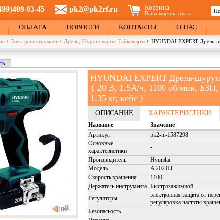
Корзина
499)409-03-45
pk2@pk2rf.ru
По
Ваша корзина пуста
Ф
ОПЛАТА
НОВОСТИ
КОНТАКТЫ
О НАС
ая
Электроинструмент
Дрели, Шуруповерты, Гайковерты
HYUNDAI EXPERT Дрель-шуруп
кладка)
ть
и
HYUNDAI EXPERT Дрель-шурупов
{ 20 В, 1,5А/ч, 1100 об/мин, БЗП,
1.35 кг, кейс }
ОПИСАНИЕ
ХАРАКТЕРИСТИКИ
Название
Значение
Артикул
pk2-nl-1587298
Основные
-
характеристики
Производитель
Hyundai
Модель
A 2020Li
Скорость вращения
1100
Держатель инструмента
Быстрозажимной
электронная защита от пере
Регуляторы
регулировка частоты враще
Безопасность
-