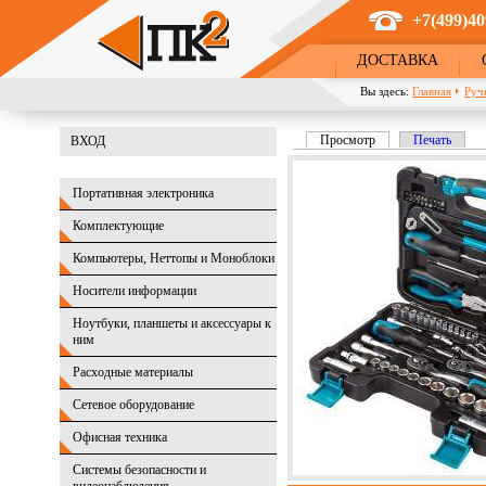
Перейти к основному содержанию
+7(499)40
ДОСТАВКА
Вы здесь:
Главная
Руч
Просмотр
(активная вкладка)
Печать
ВХОД
Главные вкладки
Портативная электроника
Комплектующие
Компьютеры, Неттопы и Моноблоки
Носители информации
Ноутбуки, планшеты и аксессуары к
ним
Расходные материалы
Сетевое оборудование
Офисная техника
Системы безопасности и