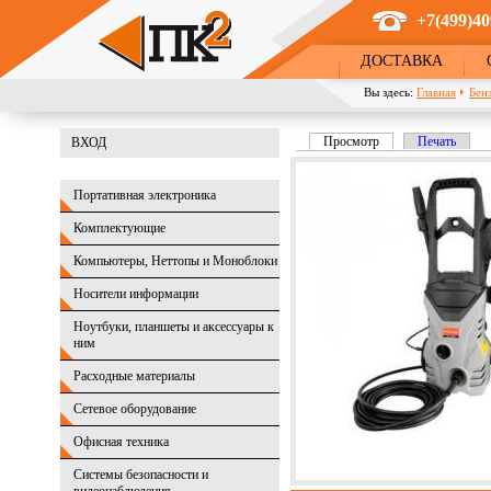
Перейти к основному содержанию
+7(499)40
ДОСТАВКА
Вы здесь:
Главная
Бен
Просмотр
(активная вкладка)
Печать
ВХОД
Главные вкладки
Портативная электроника
Комплектующие
Компьютеры, Неттопы и Моноблоки
Носители информации
Ноутбуки, планшеты и аксессуары к
ним
Расходные материалы
Сетевое оборудование
Офисная техника
Системы безопасности и