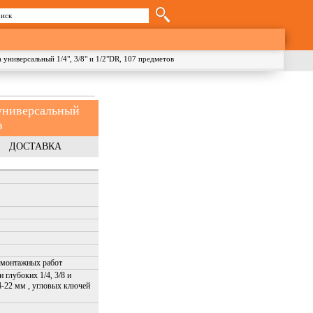
иск
орма поиска
ниверсальный 1/4", 3/8" и 1/2"DR, 107 предметов
универсальный
в
ДОСТАВКА
-монтажных работ
 глубоких 1/4, 3/8 и
4-22 мм , угловых ключей