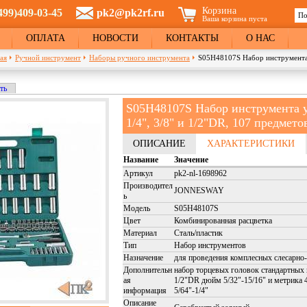
Корзина
499)409-03-45
pk2@pk2rf.ru
По
Ваша корзина пуста
Ф
ОПЛАТА
НОВОСТИ
КОНТАКТЫ
О НАС
ая
Ручной инструмент
Наборы ручного инструмента
S05H48107S Набор инструмента у
кладка)
ть
и
S05H48107S Набор инструмента 
1/4", 3/8" и 1/2"DR, 107 предмето
ОПИСАНИЕ
ХАРАКТЕРИСТИКИ
Название
Значение
Артикул
pk2-nl-1698962
Производител
JONNESWAY
ь
Модель
S05H48107S
Цвет
Комбинированная расцветка
Материал
Сталь/пластик
Тип
Набор инструментов
Назначение
для проведения комплесных слесарно
Дополнительн
набор торцевых головок стандартных и
ая
1/2"DR дюйм 5/32"-15/16" и метрика 
информация
5/64"-1/4"
Описание