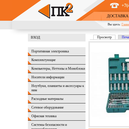
Перейти к основному содержанию
+7(
ДОСТАВКА
Вы здесь:
Главн
Просмотр
(активная в
Печа
ВХОД
Главные вкладк
Портативная электроника
Комплектующие
Компьютеры, Неттопы и Моноблоки
Носители информации
Ноутбуки, планшеты и аксессуары к
ним
Расходные материалы
Сетевое оборудование
Офисная техника
Системы безопасности и