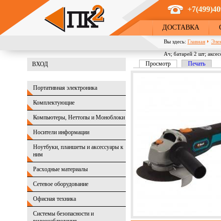
Перейти к основному содержанию
+7(499)40
ДОСТАВКА
Вы здесь:
Главная
Эле
Ач; батарей 2 шт; аксес
Просмотр
(активная вкладка)
Печать
ВХОД
Главные вкладки
Портативная электроника
Комплектующие
Компьютеры, Неттопы и Моноблоки
Носители информации
Ноутбуки, планшеты и аксессуары к
ним
Расходные материалы
Сетевое оборудование
Офисная техника
Системы безопасности и