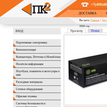
Перейти к основному содержанию
+7(499)40
ДОСТАВКА
Вы здесь:
Главная
Кар
3000 стр.
Просмотр
(активная вкладка)
Печать
ВХОД
Главные вкладки
Портативная электроника
Комплектующие
Компьютеры, Неттопы и Моноблоки
Носители информации
Ноутбуки, планшеты и аксессуары к
ним
Расходные материалы
Сетевое оборудование
Офисная техника
Системы безопасности и