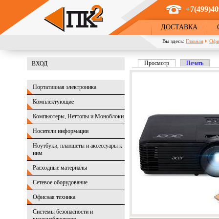
Перейти к основному содержанию
+7(499)40
ДОСТАВКА
Вы здесь:
Главная
Офи
Просмотр
(активная вкладка)
Печать
ВХОД
Главные вкладки
Портативная электроника
Комплектующие
Компьютеры, Неттопы и Моноблоки
Носители информации
Ноутбуки, планшеты и аксессуары к
ним
Расходные материалы
Сетевое оборудование
Офисная техника
Системы безопасности и