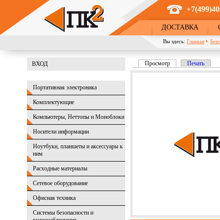
Перейти к основному содержанию
+7(499)40
ДОСТАВКА
Вы здесь:
Главная
Бен
Просмотр
(активная вкладка)
Печать
ВХОД
Главные вкладки
Портативная электроника
Комплектующие
Компьютеры, Неттопы и Моноблоки
Носители информации
Ноутбуки, планшеты и аксессуары к
ним
Расходные материалы
Сетевое оборудование
Офисная техника
Системы безопасности и