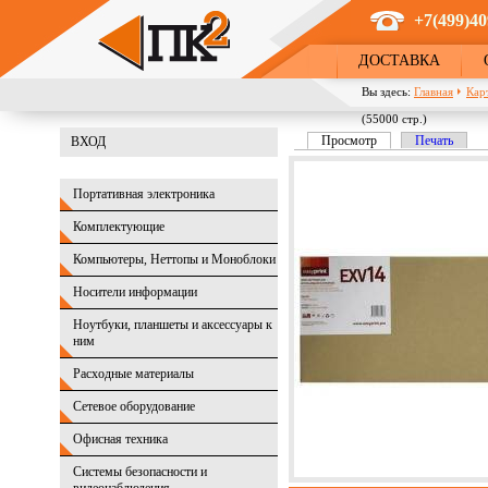
Перейти к основному содержанию
+7(499)40
ДОСТАВКА
Вы здесь:
Главная
Кар
(55000 стр.)
Просмотр
(активная вкладка)
Печать
ВХОД
Главные вкладки
Портативная электроника
Комплектующие
Компьютеры, Неттопы и Моноблоки
Носители информации
Ноутбуки, планшеты и аксессуары к
ним
Расходные материалы
Сетевое оборудование
Офисная техника
Системы безопасности и