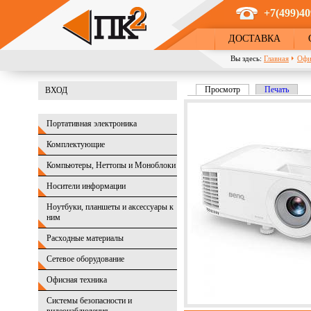
Перейти к основному содержанию
+7(499)40
ДОСТАВКА
Вы здесь:
Главная
Офи
Просмотр
(активная вкладка)
Печать
ВХОД
Главные вкладки
Портативная электроника
Комплектующие
Компьютеры, Неттопы и Моноблоки
Носители информации
Ноутбуки, планшеты и аксессуары к
ним
Расходные материалы
Сетевое оборудование
Офисная техника
Системы безопасности и