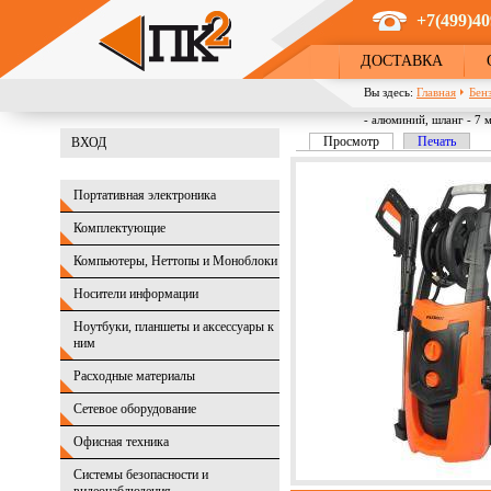
Перейти к основному содержанию
+7(499)40
ДОСТАВКА
Вы здесь:
Главная
Бен
- алюминий, шланг - 7 
Просмотр
(активная вкладка)
Печать
ВХОД
Главные вкладки
Портативная электроника
Комплектующие
Компьютеры, Неттопы и Моноблоки
Носители информации
Ноутбуки, планшеты и аксессуары к
ним
Расходные материалы
Сетевое оборудование
Офисная техника
Системы безопасности и