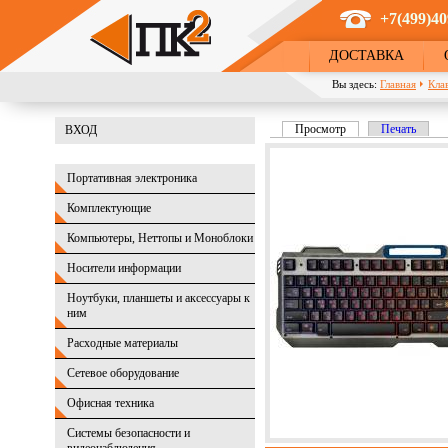
Перейти к основному содержанию
+7(499)40
ДОСТАВКА
Вы здесь:
Главная
Кла
Просмотр
(активная вкладка)
Печать
ВХОД
Главные вкладки
Портативная электроника
Комплектующие
Компьютеры, Неттопы и Моноблоки
Носители информации
Ноутбуки, планшеты и аксессуары к
ним
Расходные материалы
Сетевое оборудование
Офисная техника
Системы безопасности и