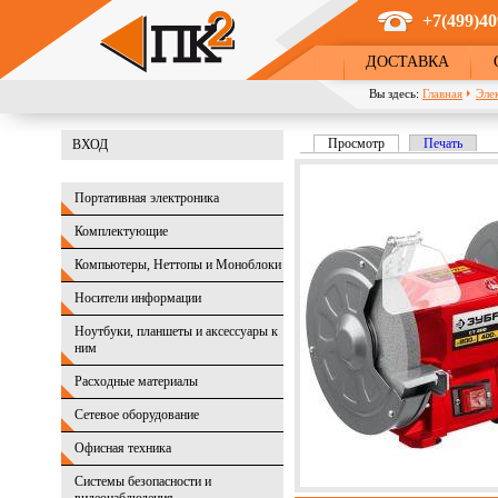
Перейти к основному содержанию
+7(499)40
ДОСТАВКА
Вы здесь:
Главная
Эле
Просмотр
(активная вкладка)
Печать
ВХОД
Главные вкладки
Портативная электроника
Комплектующие
Компьютеры, Неттопы и Моноблоки
Носители информации
Ноутбуки, планшеты и аксессуары к
ним
Расходные материалы
Сетевое оборудование
Офисная техника
Системы безопасности и