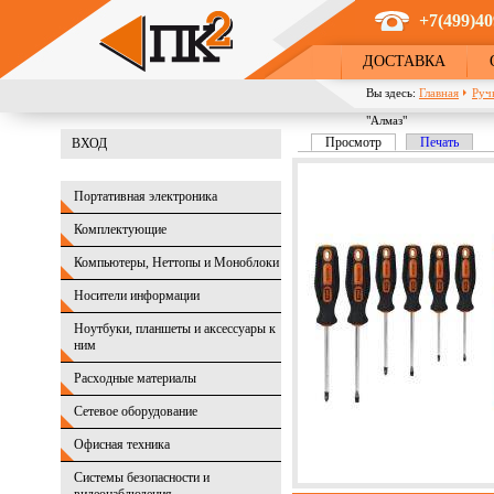
Перейти к основному содержанию
+7(499)40
ДОСТАВКА
Вы здесь:
Главная
Руч
"Алмаз"
Просмотр
(активная вкладка)
Печать
ВХОД
Главные вкладки
Портативная электроника
Комплектующие
Компьютеры, Неттопы и Моноблоки
Носители информации
Ноутбуки, планшеты и аксессуары к
ним
Расходные материалы
Сетевое оборудование
Офисная техника
Системы безопасности и