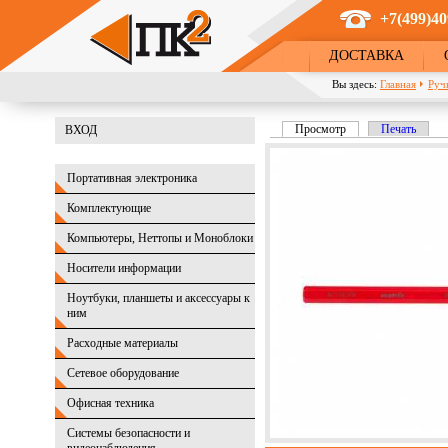
Перейти к основному содержанию
+7(499)40
ДОСТАВКА
Вы здесь:
Главная
Руч
Просмотр
(активная вкладка)
Печать
ВХОД
Главные вкладки
Портативная электроника
Комплектующие
Компьютеры, Неттопы и Моноблоки
Носители информации
Ноутбуки, планшеты и аксессуары к
ним
Расходные материалы
Сетевое оборудование
Офисная техника
Системы безопасности и