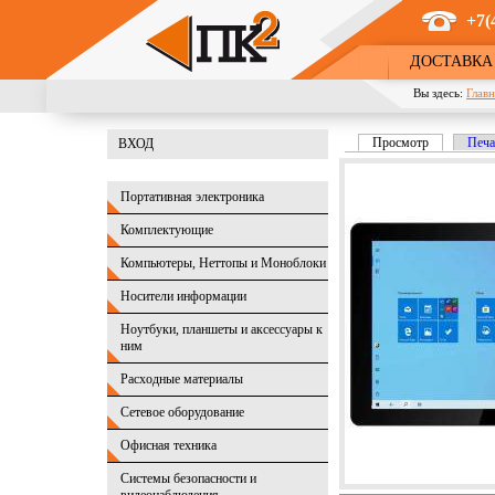
Перейти к основному содержанию
+7(
ДОСТАВКА
Вы здесь:
Главн
Просмотр
(активная в
Печа
ВХОД
Главные вкладк
Портативная электроника
Комплектующие
Компьютеры, Неттопы и Моноблоки
Носители информации
Ноутбуки, планшеты и аксессуары к
ним
Расходные материалы
Сетевое оборудование
Офисная техника
Системы безопасности и