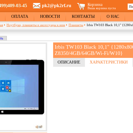
Корзина
499)409-03-45
pk2@pk2rf.ru
По
Ваша корзина пуста
Ф
ОПЛАТА
НОВОСТИ
КОНТАКТЫ
О НАС
ая
Ноутбуки, планшеты и аксессуары к ним
Планшеты
Irbis TW103 Black 10,1" {128
кладка)
ть
и
Irbis TW103 Black 10,1" {1280x8
Z8350/4GB/64GB/Wi-Fi/W10}
ОПИСАНИЕ
ХАРАКТЕРИСТИКИ