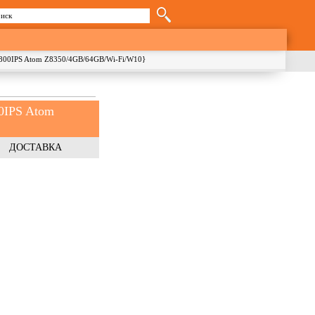
иск
орма поиска
0x800IPS Atom Z8350/4GB/64GB/Wi-Fi/W10}
00IPS Atom
ДОСТАВКА