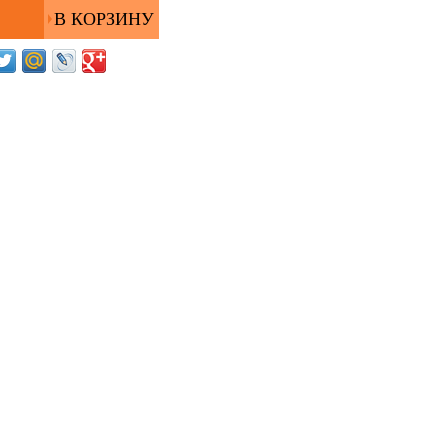
Извините, товара
"Irbis TW103 Black
10,1" {1280x800IPS
Atom
Z8350/4GB/64GB/Wi-
Fi/W10}" в данный
момент нет в наличии
на складе. Оставте
свой e-mail и мы
уведомим вас о
возможности покупки