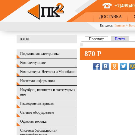
Перейти к основному содержанию
+7(499)40
ДОСТАВКА
Вы здесь:
Главная
Бат
Просмотр
(активная вкладка)
Печать
ВХОД
Главные вкладки
870 Р
Портативная электроника
Комплектующие
Компьютеры, Неттопы и Моноблоки
Носители информации
Ноутбуки, планшеты и аксессуары к
ним
Расходные материалы
Сетевое оборудование
Офисная техника
Системы безопасности и